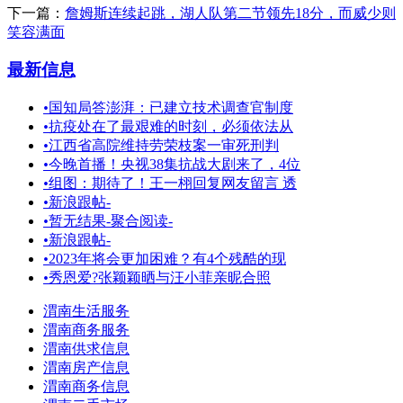
下一篇：
詹姆斯连续起跳，湖人队第二节领先18分，而威少则
笑容满面
最新信息
•
国知局答澎湃：已建立技术调查官制度
•
抗疫处在了最艰难的时刻，必须依法从
•
江西省高院维持劳荣枝案一审死刑判
•
今晚首播！央视38集抗战大剧来了，4位
•
组图：期待了！王一栩回复网友留言 透
•
新浪跟帖-
•
暂无结果-聚合阅读-
•
新浪跟帖-
•
2023年将会更加困难？有4个残酷的现
•
秀恩爱?张颖颖晒与汪小菲亲昵合照
渭南生活服务
渭南商务服务
渭南供求信息
渭南房产信息
渭南商务信息