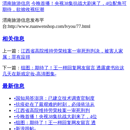
渭南旅游信息
今晚首播！央视38集抗战大剧来了，4位配角可
期待，欲掀收视狂潮
渭南旅游信息发布平
台:http://www.ruanwenshop.com/lvyou/77.html
相关信息
上一篇：
江西省高院维持劳荣枝案一审死刑判决，被害人家
属：罪有应得
下一篇：
组图：期待了！王一栩回复网友留言 透露虞书欣这
几天在新戏定妆-高清图集-
最新信息
•
国知局答澎湃：已建立技术调查官制度
•
抗疫处在了最艰难的时刻，必须依法从
•
江西省高院维持劳荣枝案一审死刑判
•
今晚首播！央视38集抗战大剧来了，4位
•
组图：期待了！王一栩回复网友留言 透
•
新浪跟帖-