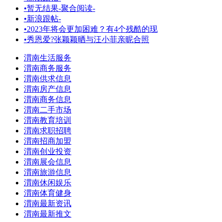
•
暂无结果-聚合阅读-
•
新浪跟帖-
•
2023年将会更加困难？有4个残酷的现
•
秀恩爱?张颖颖晒与汪小菲亲昵合照
渭南生活服务
渭南商务服务
渭南供求信息
渭南房产信息
渭南商务信息
渭南二手市场
渭南教育培训
渭南求职招聘
渭南招商加盟
渭南创业投资
渭南展会信息
渭南旅游信息
渭南休闲娱乐
渭南体育健身
渭南最新资讯
渭南最新推文