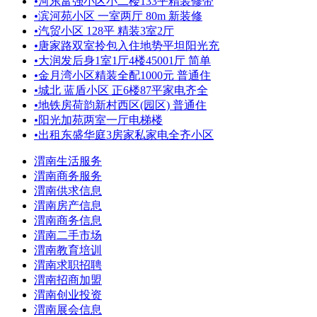
•
河东富强小区小二楼133平精装修带
•
滨河苑小区 一室两厅 80m 新装修
•
汽贸小区 128平 精装3室2厅
•
唐家路双室拎包入住地势平坦阳光充
•
大润发后身1室1厅4楼45001厅 简单
•
金月湾小区精装全配1000元 普通住
•
城北 蓝盾小区 正6楼87平家电齐全
•
地铁房荷韵新村西区(园区) 普通住
•
阳光加苑两室一厅电梯楼
•
出租东盛华庭3房家私家电全齐小区
渭南生活服务
渭南商务服务
渭南供求信息
渭南房产信息
渭南商务信息
渭南二手市场
渭南教育培训
渭南求职招聘
渭南招商加盟
渭南创业投资
渭南展会信息