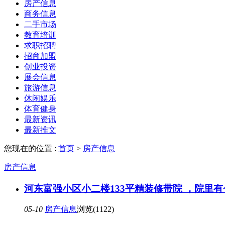
房产信息
商务信息
二手市场
教育培训
求职招聘
招商加盟
创业投资
展会信息
旅游信息
休闲娱乐
体育健身
最新资讯
最新推文
您现在的位置 :
首页
>
房产信息
房产信息
河东富强小区小二楼133平精装修带院 ，院里有
05-10
房产信息
浏览(1122)