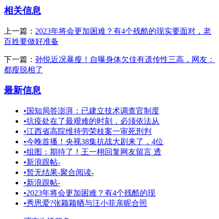
相关信息
上一篇：
2023年将会更加困难？有4个残酷的现实要面对，老
百姓要做好准备
下一篇：
孙悦近况暴瘦！自曝身体欠佳有遗传性三高，网友：
都瘦脱相了
最新信息
•
国知局答澎湃：已建立技术调查官制度
•
抗疫处在了最艰难的时刻，必须依法从
•
江西省高院维持劳荣枝案一审死刑判
•
今晚首播！央视38集抗战大剧来了，4位
•
组图：期待了！王一栩回复网友留言 透
•
新浪跟帖-
•
暂无结果-聚合阅读-
•
新浪跟帖-
•
2023年将会更加困难？有4个残酷的现
•
秀恩爱?张颖颖晒与汪小菲亲昵合照