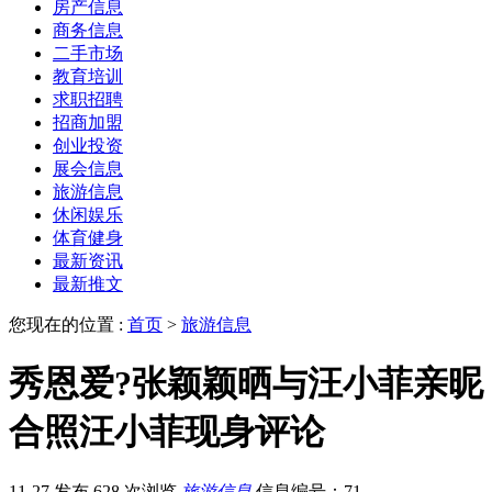
房产信息
商务信息
二手市场
教育培训
求职招聘
招商加盟
创业投资
展会信息
旅游信息
休闲娱乐
体育健身
最新资讯
最新推文
您现在的位置 :
首页
>
旅游信息
秀恩爱?张颖颖晒与汪小菲亲昵
合照汪小菲现身评论
11-27 发布
628 次浏览
旅游信息
信息编号：71