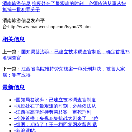
渭南旅游信息
抗疫处在了最艰难的时刻，必须依法从重从快
抓捕一批犯罪分子
渭南旅游信息发布平
台:http://www.ruanwenshop.com/lvyou/79.html
相关信息
上一篇：
国知局答澎湃：已建立技术调查官制度，确定首批35
名调查官
下一篇：
江西省高院维持劳荣枝案一审死刑判决，被害人家
属：罪有应得
最新信息
•
国知局答澎湃：已建立技术调查官制度
•
抗疫处在了最艰难的时刻，必须依法从
•
江西省高院维持劳荣枝案一审死刑判
•
今晚首播！央视38集抗战大剧来了，4位
•
组图：期待了！王一栩回复网友留言 透
•
新浪跟帖-