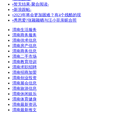
•
暂无结果-聚合阅读-
•
新浪跟帖-
•
2023年将会更加困难？有4个残酷的现
•
秀恩爱?张颖颖晒与汪小菲亲昵合照
渭南生活服务
渭南商务服务
渭南供求信息
渭南房产信息
渭南商务信息
渭南二手市场
渭南教育培训
渭南求职招聘
渭南招商加盟
渭南创业投资
渭南展会信息
渭南旅游信息
渭南休闲娱乐
渭南体育健身
渭南最新资讯
渭南最新推文