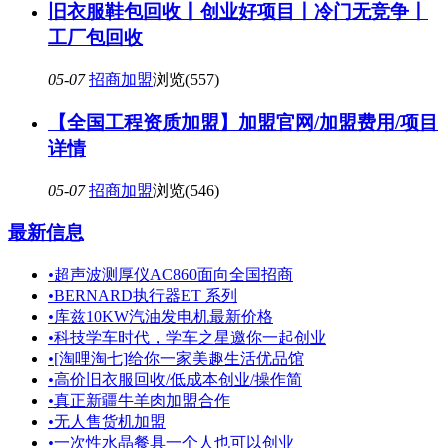
旧衣服鞋包回收丨创业好项目丨冷门无竞争丨
工厂包回收
05-07
招商加盟
浏览(557)
【全国工程资质加盟】加盟官网/加盟费用/项目
详情
05-07
招商加盟
浏览(546)
最新信息
•
超声波测厚仪AC860面向全国招商
•
BERNARD执行器ET 系列
•
库兹10KW汽油发电机最新价格
•
科技学车时代，学车之星邀你一起创业
•
[淘哩淘七]给你一家美趣生活优品馆
•
高价旧衣服回收/低成本创业/操作简
•
真正新疆牛羊肉加盟合作
•
无人售货机加盟
•
一次性水晶餐具一个人也可以创业