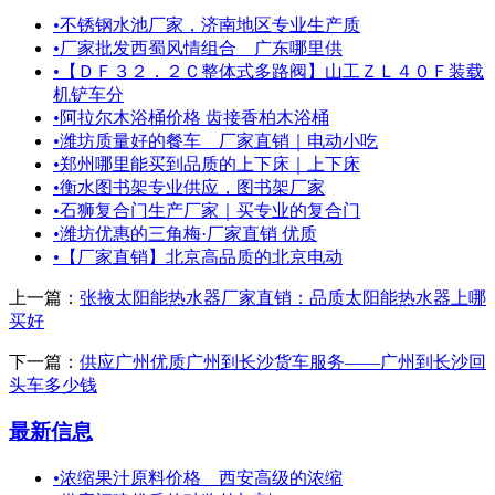
•
不锈钢水池厂家，济南地区专业生产质
•
厂家批发西蜀风情组合 广东哪里供
•
【ＤＦ３２．２Ｃ整体式多路阀】山工ＺＬ４０Ｆ装载
机铲车分
•
阿拉尔木浴桶价格 齿接香柏木浴桶
•
潍坊质量好的餐车＿厂家直销｜电动小吃
•
郑州哪里能买到品质的上下床｜上下床
•
衡水图书架专业供应，图书架厂家
•
石狮复合门生产厂家｜买专业的复合门
•
潍坊优惠的三角梅·厂家直销 优质
•
【厂家直销】北京高品质的北京电动
上一篇：
张掖太阳能热水器厂家直销：品质太阳能热水器上哪
买好
下一篇：
供应广州优质广州到长沙货车服务——广州到长沙回
头车多少钱
最新信息
•
浓缩果汁原料价格 西安高级的浓缩