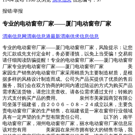
报错/举报
专业的电动窗帘厂家——厦门电动窗帘厂家
渭南信息网
渭南信息港
最新渭南供求信息信息
专业的电动窗帘厂家——厦门电动窗帘厂家，风险提示：让您
先汇款或先支付定金时，务必要谨慎，以免上当受骗！交易前
请仔细阅读防骗提醒！专业的电动窗帘厂家——厦门电动窗帘
厂家专业的电动窗帘厂家——厦门电动窗帘厂家 美
家园生产销售的电动窗帘厂家采用棉质为主要制造材质，是根
据多样的风格设计制造而成。公司为产品买提供了优质的售后
服务，我们会在双方协商的时间内通过陆运的方式为购买产品
需求配送货物，请您注意查收。请各位需求通过支付；转账的
方式支付购买产品的费用。 泉州市美家园商贸有限公
司坐落于福建省，自２００６－０８－２４成立以来，主要负
责电动窗帘厂家的生产销售，在福建省是一家在窗帘行业领域
具有一定声望的生产型有限责任公司。 以下的，南平
电动窗帘厂家，湖州电动窗帘厂家，丽水电动窗帘厂家信息应
该对您有用 美家园在泉州市拥有较大的销售市场，我