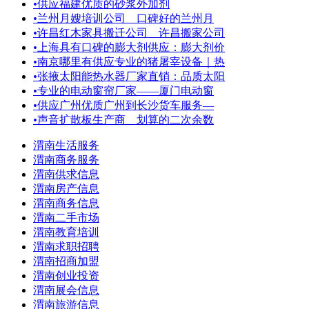
•
供应福建优质的砂浆外加剂
•
兰州月嫂培训公司 口碑好的兰州月
•
许昌红木家具搬迁公司＿许昌搬家公司
•
上海具有口碑的膨大剂供应：膨大剂价
•
南京哪里有供应专业的猪屠宰设备｜热
•
张掖太阳能热水器厂家直销：品质太阳
•
专业的电动窗帘厂家——厦门电动窗
•
供应广州优质广州到长沙货车服务—
•
声音扩散板生产商 划算的二次余数
渭南生活服务
渭南商务服务
渭南供求信息
渭南房产信息
渭南商务信息
渭南二手市场
渭南教育培训
渭南求职招聘
渭南招商加盟
渭南创业投资
渭南展会信息
渭南旅游信息