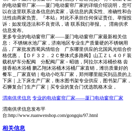
的电动窗帘厂家——厦门电动窗帘厂家的详细介绍说明，您可
以在这里联系这条信息的卖家，该信息的真实性、准确性和合
法性由商家负责。『本站』对此不承担任何保证责任。举报投
诉：如发现违法和不良资讯，请 联系我们举报。。渭南供求
信息发布。
更多专业的电动窗帘厂家——厦门电动窗帘厂家最新相关信
息： 不锈钢水池厂家，济南地区专业生产质量硬的不锈钢用
品，厂家批发西蜀风情组合 广东哪里供应的北国风光组合价
格优惠，【ＤＦ３２．２Ｃ整体式多路阀】山工ＺＬ４０Ｆ装
载机铲车分配阀 分配阀厂家－昭德，阿拉尔木浴桶价格 齿
接香柏木浴桶 鹏乙翔沐浴桶木浴桶厂家直销，潍坊质量好的
餐车＿厂家直销｜电动小吃车厂家，郑州哪里能买到品质的上
下床｜上下床生产厂家，衡水图书架专业供应，图书架厂家，
石狮复合门生产厂家｜买专业的复合门优选凯格木业，
渭南供求信息
专业的电动窗帘厂家——厦门电动窗帘厂家
渭南供求信息发布平
台:http://www.ruanwenshop.com/gongqiu/97.html
相关信息