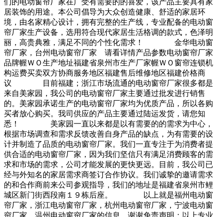
们的电动窗帘厂家在广受有需要的的喜爱，该产品主要具有家
居装饰的用途。本公司倡导为大众创造健康、舒适的家居环
境，由名家精心设计，拥有完整的生产线，专业配备的电动窗
帘厂家生产设备，选用符合现代家居生活格调的款式，色泽明
丽，高贵典雅，满足不同的个性化需求！ 金华电动窗
帘厂家，台州电动窗帘厂家 请看详情产品参数电动窗帘厂家
品牌幄ＷＯ生产地址福建省泉州市生产厂家幄ＷＯ窗帘连锁机
构运费买卖双方协商服务地区福建售后维修地区福建价格商
议 目前福建；浙江市场流通的电动窗帘厂家很多都是
来自美家园，我公司的电动窗帘厂家主要通过批发进行销售
的。美家园承诺生产的电动窗帘厂家均为优质产品，所以各购
买者放心购买。我司供应的产品主要通过陆运发货，请您知
悉！ 美家园一直以来都是以有需要的的需求为中心，
根据市场调查和需求反馈改善自身产品的缺点，为有需要的设
计并制造了品质的电动窗帘厂家。我们一直专注于为消费者提
供合适的电动窗帘厂家，因为我们坚信只有满足消费顾客的需
求和市场的需求，公司才能发展的更快更远。目前，我公司已
经与外知名的家居需求商签订合作协议。我们诚挚的邀请需求
的和合作商前来公司参观指导，我们的地址是福建省泉州市鲤
城区新门街西段南１９栋后座。 以上就是福州电动窗
帘厂家，浙江电动窗帘厂家，杭州电动窗帘厂家，宁波电动窗
帘厂家，温州电动窗帘厂家的信息，谢谢免责声明：以上专业