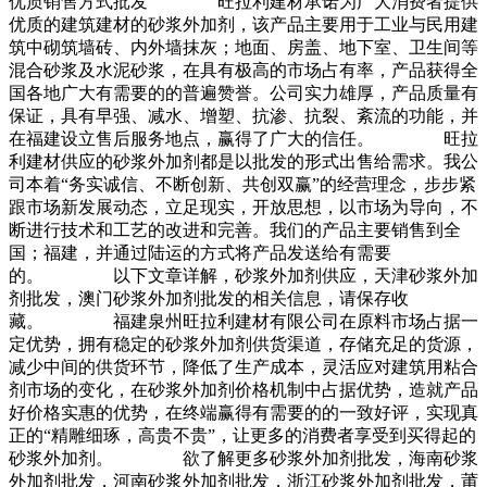
优质销售方式批发 旺拉利建材承诺为广大消费者提供
优质的建筑建材的砂浆外加剂，该产品主要用于工业与民用建
筑中砌筑墙砖、内外墙抹灰；地面、房盖、地下室、卫生间等
混合砂浆及水泥砂浆，在具有极高的市场占有率，产品获得全
国各地广大有需要的的普遍赞誉。公司实力雄厚，产品质量有
保证，具有早强、减水、增塑、抗渗、抗裂、紊流的功能，并
在福建设立售后服务地点，赢得了广大的信任。 旺拉
利建材供应的砂浆外加剂都是以批发的形式出售给需求。我公
司本着“务实诚信、不断创新、共创双赢”的经营理念，步步紧
跟市场新发展动态，立足现实，开放思想，以市场为导向，不
断进行技术和工艺的改进和完善。我们的产品主要销售到全
国；福建，并通过陆运的方式将产品发送给有需要
的。 以下文章详解，砂浆外加剂供应，天津砂浆外加
剂批发，澳门砂浆外加剂批发的相关信息，请保存收
藏。 福建泉州旺拉利建材有限公司在原料市场占据一
定优势，拥有稳定的砂浆外加剂供货渠道，存储充足的货源，
减少中间的供货环节，降低了生产成本，灵活应对建筑用粘合
剂市场的变化，在砂浆外加剂价格机制中占据优势，造就产品
好价格实惠的优势，在终端赢得有需要的的一致好评，实现真
正的“精雕细琢，高贵不贵”，让更多的消费者享受到买得起的
砂浆外加剂。 欲了解更多砂浆外加剂批发，海南砂浆
外加剂批发，河南砂浆外加剂批发，浙江砂浆外加剂批发，莆