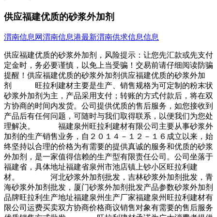
供应福建优质的砂浆外加剂
渭南信息网
渭南信息港
最新渭南供求信息信息
供应福建优质的砂浆外加剂，风险提示：让您先汇款或先支付
定金时，务必要谨慎，以免上当受骗！交易前请仔细阅读防骗
提醒！供应福建优质的砂浆外加剂供应福建优质的砂浆外加
剂 旺拉利建材主要是生产、销售规格为可定制的粉末状
砂浆外加剂为主，产品采用支付；转账的方式付款后，将在双
方协商的时间内发货。公司提供优质的售后服务，如您接收到
产品后有任何问题，可随时与我们取得联系，以便我们为您处
理解决。 福建泉州旺拉利建材有限公司主要从事砂浆外
加剂的生产销售业务，自２０１４－１２－１６成立以来，始
终坚持以合理的价格为有需要的提供真诚的服务和优质的砂浆
外加剂，是一家值得信赖的生产型有限责任公司。公司坐落于
福建省，具体地址福建省泉州市池店镇上钞小区旺拉利建
材。 河北砂浆外加剂批发，吉林砂浆外加剂批发，青
海砂浆外加剂批发，厦门砂浆外加剂批发产品参数砂浆外加剂
品牌旺拉利生产地址福建泉州生产厂家福建泉州旺拉利建材有
限公司运费买卖双方协商价格商议销售对象有需要的售后服务