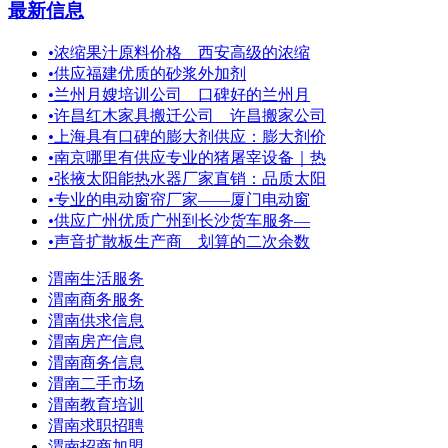
最新信息
•
浓缩果汁原料价格 西安高级的浓缩
•
供应福建优质的砂浆外加剂
•
兰州月嫂培训公司 口碑好的兰州月
•
许昌红木家具搬迁公司＿许昌搬家公司
•
上海具有口碑的膨大剂供应：膨大剂价
•
南京哪里有供应专业的猪屠宰设备｜热
•
张掖太阳能热水器厂家直销：品质太阳
•
专业的电动窗帘厂家——厦门电动窗
•
供应广州优质广州到长沙货车服务—
•
声音扩散板生产商 划算的二次余数
渭南生活服务
渭南商务服务
渭南供求信息
渭南房产信息
渭南商务信息
渭南二手市场
渭南教育培训
渭南求职招聘
渭南招商加盟