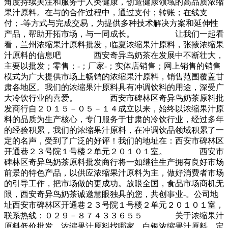
角度持续关注和服务于人类健康，创造健康领域的高品质浓缩
果汁原料。在与的合作过程中，通过支付；转账；在线支
付；-等方式与完成交易，为提供多种技术解决方案和延伸性
产品，帮助开拓市场，与一同成长。 让我们一起看
看，兰州浓缩果汁原料批发，临夏浓缩果汁原料，张掖浓缩果
汁原料的信息吧 西安奇异鸟奶茶在发展中不断壮大，
主要以批发；零售；-；厂家-；实体店销售；网上销售的销售
模式为广大提供市场上畅销的浓缩果汁原料，销售范围覆盖甘
肃各地区。我们的浓缩果汁原料具有冲调饮料的用途，深受广
大冷饮行业的喜爱。 西安市碑林区奇异鸟奶茶原料批
发商行自２０１５－０５－１４成立以来，始终以浓缩果汁原
料的品质为生产核心，专门服务于甘肃的冷饮行业，经过多年
的经验积累，我们的浓缩果汁原料，在冲调饮品领域积累了一
定的名声，受到了广泛的好评！我们的地址在：西安市碑林区
开通巷２３号院１号楼２单元２０１０１室。 西安市
碑林区奇异鸟奶茶原料批发商行将一如继往生产拥有良好市场
前景的特色产品，以供应浓缩果汁原料为主，做好消费者市场
的引导工作，把市场做的更成功。放眼全国，食品市场商机无
限，西安奇异鸟奶茶诚邀慧眼独具的您，共创事业-。公司地
址西安市碑林区开通巷２３号院１号楼２单元２０１０１室，
联系热线：０２９－８７４３３６５５ 关于浓缩果汁
原料低价批发，浓缩果汁原料找哪家，白银浓缩果汁原料，定