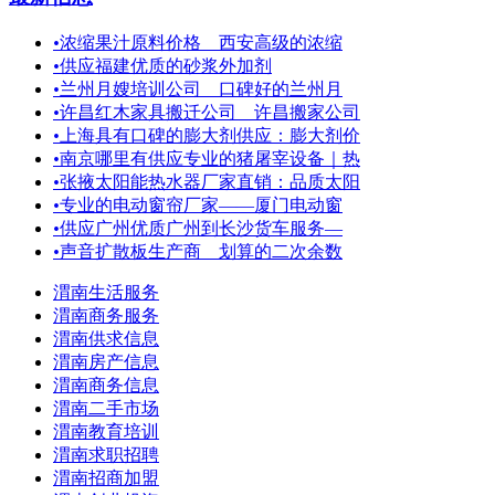
•
浓缩果汁原料价格 西安高级的浓缩
•
供应福建优质的砂浆外加剂
•
兰州月嫂培训公司 口碑好的兰州月
•
许昌红木家具搬迁公司＿许昌搬家公司
•
上海具有口碑的膨大剂供应：膨大剂价
•
南京哪里有供应专业的猪屠宰设备｜热
•
张掖太阳能热水器厂家直销：品质太阳
•
专业的电动窗帘厂家——厦门电动窗
•
供应广州优质广州到长沙货车服务—
•
声音扩散板生产商 划算的二次余数
渭南生活服务
渭南商务服务
渭南供求信息
渭南房产信息
渭南商务信息
渭南二手市场
渭南教育培训
渭南求职招聘
渭南招商加盟