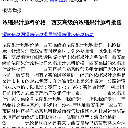
报错/举报
浓缩果汁原料价格 西安高级的浓缩果汁原料批售
渭南信息网
渭南信息港
最新渭南供求信息信息
浓缩果汁原料价格 西安高级的浓缩果汁原料批售，风险提
示：让您先汇款或先支付定金时，务必要谨慎，以免上当受
骗！交易前请仔细阅读防骗提醒！浓缩果汁原料价格 西安高
级的浓缩果汁原料批售浓缩果汁原料价格 西安高级的浓缩果
汁原料批售 西安奇异鸟奶茶经营多年受到广大冷饮行
业的一致赞誉，拥有坚实的顾客基础。经营的浓缩果汁原料是
采用１ｋｇ的形式包装，在运输配送上是采用陆运；公路运输
的方式运输，以批发；零售；-；厂家-；实体店销售；网上销
售的销售方式致使产品广泛销售于甘肃。 甘肃浓缩果
汁厂家，嘉峪关浓缩果汁原料 我们专注，所以我们专业。产
品参数原料抹茶粉、椰奶粉、沙-生产地址西安生产厂家西安
市碑林区奇异鸟奶茶原料批发商行售后维修地区甘肃运费买家
承担产品等级优质口味清香型；优雅醇厚型；清淡价格商
议 无论是现在还是将来，西安奇异鸟奶茶都将从全球