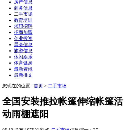
房产信息
商务信息
二手市场
教育培训
求职招聘
招商加盟
创业投资
展会信息
旅游信息
休闲娱乐
体育健身
最新资讯
最新推文
您现在的位置 :
首页
>
二手市场
全国安装推拉帐篷伸缩帐篷活
动雨棚遮阳
05-10 发布
1075 次浏览
二手市场
信息编号：27