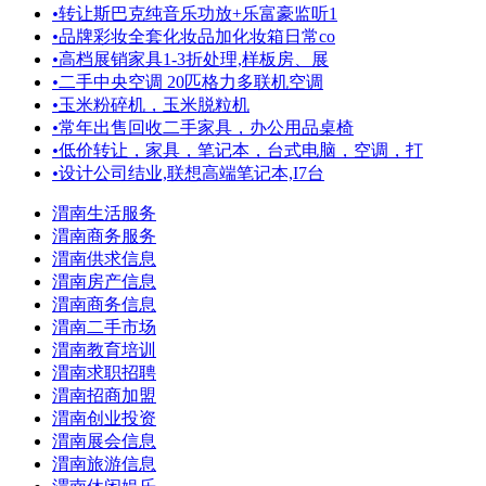
•
转让斯巴克纯音乐功放+乐富豪监听1
•
品牌彩妆全套化妆品加化妆箱日常co
•
高档展销家具1-3折处理,样板房、展
•
二手中央空调 20匹格力多联机空调
•
玉米粉碎机，玉米脱粒机
•
常年出售回收二手家具，办公用品桌椅
•
低价转让，家具，笔记本，台式电脑，空调，打
•
设计公司结业,联想高端笔记本,I7台
渭南生活服务
渭南商务服务
渭南供求信息
渭南房产信息
渭南商务信息
渭南二手市场
渭南教育培训
渭南求职招聘
渭南招商加盟
渭南创业投资
渭南展会信息
渭南旅游信息