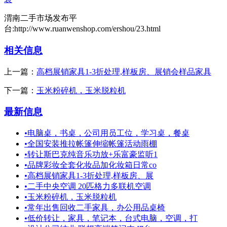
渭南二手市场发布平
台:http://www.ruanwenshop.com/ershou/23.html
相关信息
上一篇：
高档展销家具1-3折处理,样板房、展销会样品家具
下一篇：
玉米粉碎机，玉米脱粒机
最新信息
•
电脑桌，书桌，公司用员工位，学习桌，餐桌
•
全国安装推拉帐篷伸缩帐篷活动雨棚
•
转让斯巴克纯音乐功放+乐富豪监听1
•
品牌彩妆全套化妆品加化妆箱日常co
•
高档展销家具1-3折处理,样板房、展
•
二手中央空调 20匹格力多联机空调
•
玉米粉碎机，玉米脱粒机
•
常年出售回收二手家具，办公用品桌椅
•
低价转让，家具，笔记本，台式电脑，空调，打