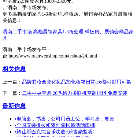
卧室板式5件套家具1800--2300元。
。渭南二手市场发布。
更多高档展销家具1-3折处理,样板房、展销会样品家具最新相
关信息：
渭南二手市场
高档展销家具1-3折处理,样板房、展销会样品家
具
渭南二手市场发布平
台:http://www.ruanwenshop.com/ershou/24.html
相关信息
上一篇：
品牌彩妆全套化妆品加化妆箱日常cos都可以用可换
下一篇：
二手中央空调 20匹格力多联机空调机组 免费安装
最新信息
•
电脑桌，书桌，公司用员工位，学习桌，餐桌
•
全国安装推拉帐篷伸缩帐篷活动雨棚
•
转让斯巴克纯音乐功放+乐富豪监听1