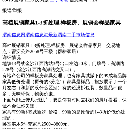
报错/举报
高档展销家具1-3折处理,样板房、展销会样品家具
渭南信息网
渭南信息港
最新渭南二手市场信息
高档展销家具1-3折处理,样板房、展销会样品家具，
交易地
点：
曹安公路2658号三楼（群耕家居）
详细情况
地铁13号线金沙江西路站3号出口左边2​‌‌0米，门牌号：高潮路
228号（金沙江西路高潮路交叉口）。
有地产公司的样板房家具处理，也有家具城撤下的99成新品牌
家具低价处理（原价的3分之1）家具是样品，摆放展示了一个
月左右（和新的没什么区别）有的还没拆包装，数量品种很
多，无味环保，物美价廉。
下面只能上传几张图片，要是你有时间去我们的展厅看看，保
证不会让你失望，
家具有99新和9城新2种价格，99新的是原价的1--3折价低价处
理的，
卧室实木5件套家具2500--3800元。