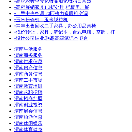
•
品牌彩妆全套化妆品加化妆箱日常co
•
高档展销家具1-3折处理,样板房、展
•
二手中央空调 20匹格力多联机空调
•
玉米粉碎机，玉米脱粒机
•
常年出售回收二手家具，办公用品桌椅
•
低价转让，家具，笔记本，台式电脑，空调，打
•
设计公司结业,联想高端笔记本,I7台
渭南生活服务
渭南商务服务
渭南供求信息
渭南房产信息
渭南商务信息
渭南二手市场
渭南教育培训
渭南求职招聘
渭南招商加盟
渭南创业投资
渭南展会信息
渭南旅游信息
渭南休闲娱乐
渭南体育健身