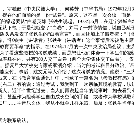
、翁独健（中央民族大学）、何英芳（中华书局）1973年12月
在他们面前的是一份“试卷”。原来，这不是一次会议，而是一场
试的缘起要从“白卷英雄”张铁生说起。1973年6月，在辽宁兴
从下笔；于是他就交了“白卷”，并写了一封陈情信，说自己疏于学
版头条发表了张铁生的“白卷宣言”，而且还加上了编者按：“（
。”张铁生（讲话者）张铁生（讲话者）这个事情后来被毛主席
育要革命”的指示。在1973年12月的一次中央政治局会议，主
是为了看这些教授的考试成绩，而是想让他们体会一下学生们的
白寿彝在内、共有200人交了白卷（两个大学集体交了白卷），
及格。据复旦大学校史专家杨家润介绍，当时的考试科目分政治、
能应付。事后，姚文元等人介绍了这次考试的情况。他说：“三
后来，在《教育革命通讯》中，刊载了一篇名为《考教授有感》
（右二）有的说：通过考试，我受到了一次亲临其境的教育，认
新人。近半个世纪过去，当人们再说起当年的此事时，如去看到
威，甚至作为阻碍学生自由成长空间的手段，或者作为学校谋取
厂……学音乐文体，我从小就会几样乐器。后及：张铁生当年的考
官方联系确认。