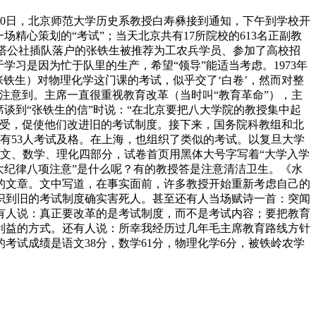
30日，北京师范大学历史系教授白寿彝接到通知，下午到学校开
精心策划的“考试”；当天北京共有17所院校的613名正副教
城白塔公社插队落户的张铁生被推荐为工农兵学员、参加了高校招
习是因为忙于队里的生产，希望“领导”能适当考虑。1973年
张铁生）对物理化学这门课的考试，似乎交了‘白卷’，然而对整
注意到。主席一直很重视教育改革（当时叫“教育革命”），主
席谈到“张铁生的信”时说：“在北京要把八大学院的教授集中起
感受，促使他们改进旧的考试制度。接下来，国务院科教组和北
仅有53人考试及格。在上海，也组织了类似的考试。以复旦大学
语文、数学、理化四部分，试卷首页用黑体大号字写着“大学入学
大纪律八项注意”是什么呢？有的教授答是注意清洁卫生。《水
的文章。文中写道，在事实面前，许多教授开始重新考虑自己的
识到旧的考试制度确实害死人。甚至还有人当场赋诗一首：突闻
有人说：真正要改革的是考试制度，而不是考试内容；要把教育
利益的方式。还有人说：所幸我经历过几年毛主席教育路线方针
试成绩是语文38分，数学61分，物理化学6分，被铁岭农学