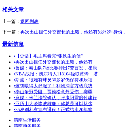
相关文章
上一篇：
返回列表
下一篇：
再次出山担任外交部长的王毅，他还有另外2种身份
最新信息
•
【史话】毛主席看完“张铁生的信”
•
再次出山担任外交部长的王毅，他还有
•
鲁媒：泰山队7场比赛排出7套首发，崔康
•
NBA战报：凯尔特人118104轻取黄蜂，塔
•
斯波：很难有球员30多岁仍保持和乐福
•
这饼喂得太舒服了！利物浦官方晒底线
•
泰山争冠受阻，贾德松意外受伤、赛季
•
意媒：米兰法院确认，张康阳需赔付建行
•
亚历山大谈惨败雄鹿：你总是可以从这
•
35岁别利察宣布退役！正式结束20年篮
渭南生活服务
渭南商务服务