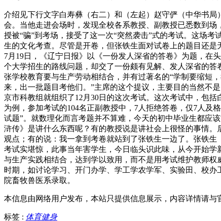
介绍见下行文字白寿彝（右二）和（左起）赵守俨（中华书局）
会。当他走进会场时，发现全校各系教授、副教授已悉数到场，摆
授被“骗”到考场，接受了这一次“突然袭击”式的考试。这场考
生的文化考查。尽管是开卷，但张铁生面对试卷上的题目还是无
7月19日，《辽宁日报》以《一份发人深省的答卷》为题，在头
个大学招生的路线问题，却交了一份颇有见解、发人深省的答卷
张学校教育要与生产劳动相结合，并有过著名的“学制要缩短，教
来，出一批题目考他们。”主席的这个提议，主要目的当然不
京市科教组就组织了12月30日的这次考试。这次考试中，包括
为例，参加考试的104名正副教授中，7人拒绝答卷，仅7人
试题”。就数理化而言考题并不算难，今天的初中毕业生都应该
浒传》是讲什么东西呢？有的教授说是讲社会上很怪的事情。
观点；有的说：我一拿到考卷就站到了张铁生一边了。张铁生
考试实堪惊，此事当年害学生，今日临头识此味，从今开始学
与生产实践相结合，达到学以致用，而不是用考试维护教师权
时期，如讨论学习、开门办学、学工学农学军、实验田、校办工
院畜牧兽医系录取。
本信息由网络用户发布，
本站只提供信息展示，内容详情请与
标签 :
体育健身