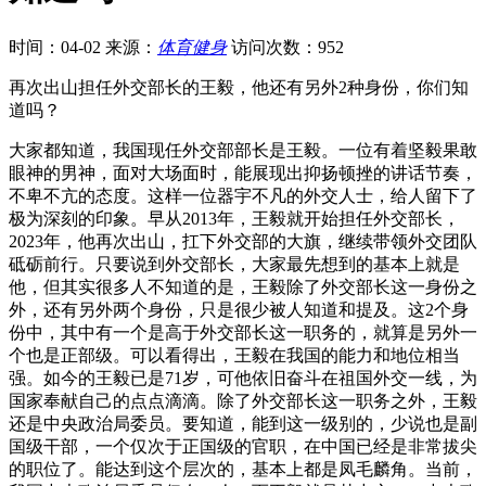
时间：04-02
来源：
体育健身
访问次数：952
再次出山担任外交部长的王毅，他还有另外2种身份，你们知
道吗？
大家都知道，我国现任外交部部长是王毅。一位有着坚毅果敢
眼神的男神，面对大场面时，能展现出抑扬顿挫的讲话节奏，
不卑不亢的态度。这样一位器宇不凡的外交人士，给人留下了
极为深刻的印象。早从2013年，王毅就开始担任外交部长，
2023年，他再次出山，扛下外交部的大旗，继续带领外交团队
砥砺前行。只要说到外交部长，大家最先想到的基本上就是
他，但其实很多人不知道的是，王毅除了外交部长这一身份之
外，还有另外两个身份，只是很少被人知道和提及。这2个身
份中，其中有一个是高于外交部长这一职务的，就算是另外一
个也是正部级。可以看得出，王毅在我国的能力和地位相当
强。如今的王毅已是71岁，可他依旧奋斗在祖国外交一线，为
国家奉献自己的点点滴滴。除了外交部长这一职务之外，王毅
还是中央政治局委员。要知道，能到这一级别的，少说也是副
国级干部，一个仅次于正国级的官职，在中国已经是非常拔尖
的职位了。能达到这个层次的，基本上都是凤毛麟角。当前，