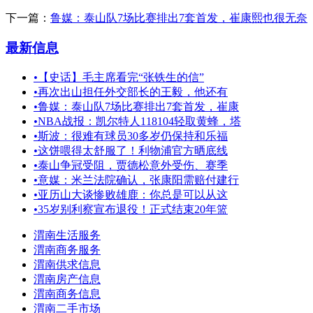
下一篇：
鲁媒：泰山队7场比赛排出7套首发，崔康熙也很无奈
最新信息
•
【史话】毛主席看完“张铁生的信”
•
再次出山担任外交部长的王毅，他还有
•
鲁媒：泰山队7场比赛排出7套首发，崔康
•
NBA战报：凯尔特人118104轻取黄蜂，塔
•
斯波：很难有球员30多岁仍保持和乐福
•
这饼喂得太舒服了！利物浦官方晒底线
•
泰山争冠受阻，贾德松意外受伤、赛季
•
意媒：米兰法院确认，张康阳需赔付建行
•
亚历山大谈惨败雄鹿：你总是可以从这
•
35岁别利察宣布退役！正式结束20年篮
渭南生活服务
渭南商务服务
渭南供求信息
渭南房产信息
渭南商务信息
渭南二手市场