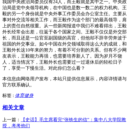
我国中央政治局委员仅有24人，而王毅就是其中之一。中央政
治局是党中央领导机构，在中国也是数一数二的权力机构。王
毅的另一个身份就是中央外事工作委员会办公室主任。主要从
事对外交流等相关工作，而王毅作为这个部门的最高领导，肩
上的责任自然很重。从一些新闻报道中我们不难看得出，王毅
外长经常会出差，往返于各个国家之间。王毅不仅仅是外交部
长，而且还是一位官至副国级的高官，但他却不辞辛劳奔波于
祖国的外交事业。如今中国在外交领域取得这么大的成就，和
王毅外长这10年来的努力，有着不可分割的关系。但有不少网
友表示，王毅能力再强，也需要培养新人了。因为岁月不饶
人，适当情况下，王毅外长也需要过一过退休后的轻松日子
了，享受一下慢生活。对此你们怎么看？
本信息由网络用户发布，
本站只提供信息展示，内容详情请与
官方联系确认。
标签 :
体育健身
相关文章
上一篇：
【史话】毛主席看完“张铁生的信”：集中八大学院教
授，考考他们