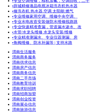
•
专业空调维修，移机加氟，空调回收，二手
•
薛城精修液晶电视冰箱洗衣机热水器
•
修洗衣机.热水器.空调.太阳能.燃气
•
专业维修家用空调、维修中央空调、
•
专业水电改造安装做防水维修线路跳
•
专业快速精准查漏，管道漏水渗水、改
•
水管/水龙头维修 水龙头安装/维修
•
专业精准测漏水、专业仪器测漏、房
•
角阀维修、防水补漏等 | 支持水路
渭南生活服务
渭南商务服务
渭南供求信息
渭南房产信息
渭南商务信息
渭南二手市场
渭南教育培训
渭南求职招聘
渭南招商加盟
渭南创业投资
渭南展会信息
渭南旅游信息