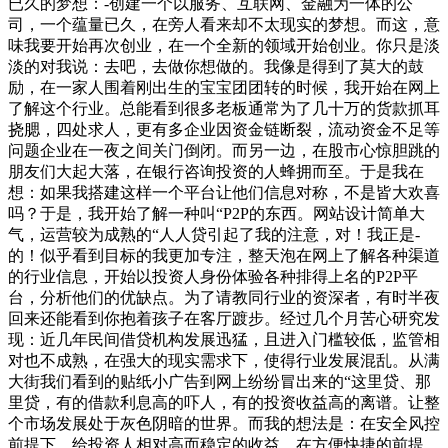
已久的梦想：-创建一个以服务、互联网、金融为一体的公
司，一个蕴量已久，在旁人看来却不太现实的梦想。而这，意
味我要开始再次创业，在一个全新的领域开始创业。你只是淡
淡的对我说：去吧，去做你想做的。我像是得到了莫大的鼓
励，在一家人围着刚出生的宝宝团团转的时候，我开始在网上
了解这个行业。总能看到很多老板通常为了几十万的货款抓耳
挠腮，四处求人，更有多企业因资金链断裂，流动资金不足等
问题企业在一夜之间关门倒闭。而另一边，在股市心惊胆跳的
朋友们大起大落，在银行咨询投资的人蜂拥而至。于是我在
想：如果我搭建这样一个平台让他们信息对称，不是皆大欢喜
吗？于是，我开始了解一种叫“P2P的东西。网站设计简单大
气，运营较为成熟的“人人贷引起了我的注意，对！我正是-
的！似乎看到目标的我更加专注，整天泡在网上了解各种渠道
的行业信息，开始以投资人身份体验各种排得上名的P2P平
台，分析他们的优缺点。为了请教同行业的资深者，有时半夜
回来还能看到你抱着孩子在客厅踱步。经过几个月苦心研究发
现：近几年民间借贷机构发展迅猛，且进入门槛较低，监管相
对也不成熟，在强大的现实需求下，使得行业发展混乱。从满
大街我们看到的贴纸小广告到网上纷纷冒出来的“这里贷、那
里贷，有的借款利息高的吓人，有的投资收益高的离谱。让整
个市场发展处于灰色阴暗的世界。而我的想法是：在安全风控
前提下，给投资人相对高而稳定的收益，在方便快捷的前提