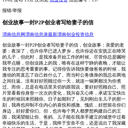
报错/举报
创业故事一封P2P创业者写给妻子的信
渭南信息网
渭南信息港
最新渭南创业投资信息
创业故事一封P2P创业者写给妻子的信，创业故事：亲爱的老
婆：夜深了，也许你早已进入梦乡，也许你还在安抚正在啼哭
的儿子，但此时，是我准备开始工作的时候。尽管你总是嘱咐
我早点睡，但创业路上的我，唯有在这样宁静的夜晚，才能让
我专注的思考重要的事。记得你告诉我快要做爸爸的时候，我
激动的简直忘了自己姓什么了。而当时公务缠身的我总在两地
之间往返。没有好好照顾过你一天，就连一锅粥都没为你煮
过。而你，总是在电话里关切的跟我说，要好好照顾自己。照
片里看着你身形一次次的变化，我兴奋又心疼，承诺宝宝快出
生的时候回来照顾你。日子如期到了，见到刚出生儿子的那一
刻，我再也抑制不住内心的喜悦和感激、愧疚，好想留在你们
身边，好好爱你们。但，也许每个男人都梦想构建自己的王
国，我渴望能让你、爸妈、儿子能在我亲手建立的城堡中过着
幸福快乐的生活。于是，我终于安奈不住，还是说出了我深藏