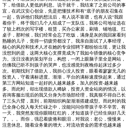
下，给借款人更低的利息。说干就干，我结束了之前公司的事
宜，在武汉安心创业，先是把懂技术和有“底子的朋友召集在
一起，告诉他们我的想法后，有人说不靠谱，也有人说“我跟
着你干，终于我们几个人组成了一支队伍，我将公司地址选在
了较上档次的写字楼，租赁，买办公家居，刷墙、铺地毯、扛
桌子，那时候，我们经常会忘了吃饭，满身是灰的我回家看到
熟睡的儿子，觉得一切疲劳都没了。我亲自面试了人事经理，
核心的风控和技术人才在她的专业招聘下都纷纷出现，更让我
没想到的是，这两大核心支撑竟成为了我如今骄傲的核心竞争
力。没日没夜的策划平台，构想，一闭上眼脑子里全是网站，
仿佛我已听不到孩子的哭声，也没感觉到夜晚你起床过多少
次。初期找到了借款人，我担心没人投资，眼看着寥寥无几的
投资人，守着满标进度。渐渐，平台的满标速度快起来，通过
第三方网站知道一起好的人越来越多，加入的投资-越来越
多。而此时，却出现借款人稀缺，投资人资金站岗的情况，以
咨询客服出现后的我又分身为市场部经理，我真狠不得自己长
了三头六臂，直到，前期组织构架渐渐搭建成型。而此时的我
已全身心投入每天忙碌之中，没能问问你带孩子辛不辛苦。有
一天，我突然发现你眼睛红红的，才知道孩子已经生病好几天
了。。。而你，强忍着疲倦和眼泪，对我说：老公，慢慢来，
注意休息。随着业务量的增大，对流动资金的需求也越来越