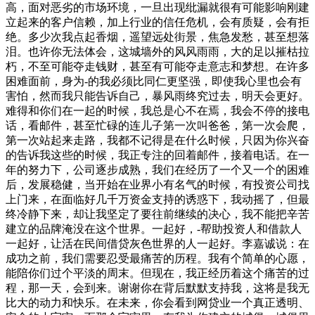
高，面对恶劣的市场环境，一旦出现纰漏就很有可能影响刚建
立起来的客户信赖，加上行业的信任危机，会有质疑，会有拒
绝。多少次我点起香烟，遥望远处街景，焦急发愁，甚至想落
泪。也许你无法体会，这城墙外的风风雨雨，大的足以摧枯拉
朽，不至可能夺走钱财，甚至有可能夺走意志和梦想。在许多
困难面前，身为-的我必须比同仁更坚强，即使我心里也会有
害怕，然而我只能告诉自己，暴风雨终究过去，明天会更好。
难得和你们在一起的时候，我总是心不在焉，我会不停的接电
话，看邮件，甚至忙碌的连儿子第一次叫爸爸，第一次会爬，
第一次站起来走路，我都不记得是在什么时候，只因为你兴奋
的告诉我这些的时候，我正专注的回着邮件，接着电话。在一
年的努力下，公司逐步成熟，我们在经历了一个又一个的困难
后，发展稳健，当开始在业界小有名气的时候，有投资公司找
上门来，在面临好几千万资金支持的诱惑下，我动摇了，但最
终冷静下来，却让我坚定了要往前继续的决心，我不能把辛苦
建立的品牌淹没在这个世界。一起好，-帮助投资人和借款人
一起好，让活在民间借贷灰色世界的人一起好。李嘉诚说：在
成功之前，我们需要忍受最痛苦的历程。我有个简单的心愿，
能陪你们过个平淡的周末。但现在，我正经历着这个痛苦的过
程，那一天，会到来。谢谢你在背后默默支持我，这将是我无
比大的动力和快乐。在未来，你会看到网贷业一个真正透明、