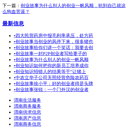
下一篇：
创业故事为什么别人的创业一帆风顺，轮到自己就这
么狗血苦逼？
最新信息
•
四大民营药房中报毛利率承压，处方药
•
创业故事当创业的风停下来，很多猪也
•
创业故事给你们讲一个笑话：我要去创
•
创业故事一封P2P创业者写给妻子的
•
创业故事为什么别人的创业一帆风顺
•
创业知识如何把你的新员工培养成你
•
创业知识招错人的结果等于“让猪上
•
中农立华子公司无照经营危险农药百
•
创业故事徐小平：好的创业者得是头牌
•
创业故事张锐：一个门外汉的创业者
渭南生活服务
渭南商务服务
渭南供求信息
渭南房产信息
渭南商务信息