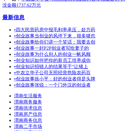
没金额1737.62万元
最新信息
•
四大民营药房中报毛利率承压，处方药
•
创业故事当创业的风停下来，很多猪也
•
创业故事给你们讲一个笑话：我要去创
•
创业故事一封P2P创业者写给妻子的
•
创业故事为什么别人的创业一帆风顺
•
创业知识如何把你的新员工培养成你
•
创业知识招错人的结果等于“让猪上
•
中农立华子公司无照经营危险农药百
•
创业故事徐小平：好的创业者得是头牌
•
创业故事张锐：一个门外汉的创业者
渭南生活服务
渭南商务服务
渭南供求信息
渭南房产信息
渭南商务信息
渭南二手市场