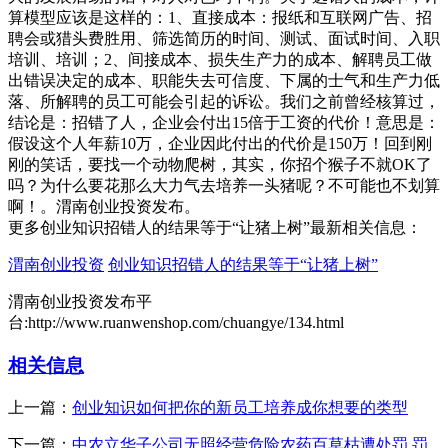
算模型应该是这样的：1、直接成本：报纸和互联网广告、招
聘会或猎头费胜用、筛选简历的时间、测试、面试时间、入职
培训、培训；2、间接成本、损失生产力的成本、解聘员工做
出错误决定的成本、职能失去可信度、下属的士气和生产力低
落、所解聘的员工可能会引起的诉讼。我们之前曾经核算过，
结论是：招错了人，企业会付出15倍于工资的代价！意思是：
假设这个人年薪10万，企业因此付出的代价是150万！回到刚
刚的笑话，要找一个动物爬树，其实，你招个猴子不就OK了
吗？为什么要花那么大力气去培养一头猪呢？不可能也不划算
啊！。渭南创业投资发布。
更多创业知识招错人的结果等于“让猪上树”最新相关信息：
渭南创业投资
创业知识招错人的结果等于“让猪上树”
渭南创业投资发布平
台:http://www.ruanwenshop.com/chuangye/134.html
相关信息
上一篇：
创业知识如何把你的新员工培养成你想要的类型
下一篇：
中农立华子公司无照经营危险农药百草枯遭处罚 罚