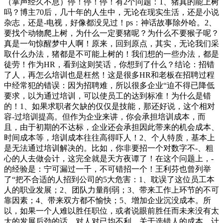
（掌声经久不息）停！停！停！有2个问题：1、猪真的能上树
吗？博主70后，几十年的人生中，无论在现实生活，还是小说
杂志，还是-电视，好像都没见过！ps：神话故事除外哈。2、
要找个动物爬上树，为什么一定要猪呢？为什么不要猴子呢？
真是一句惊醒梦中人啊！原来，回到原点，其实，无论我们采
取什么办法，猪都是不可能上树的！我们想的一些办法，都是
徒劳！作为HR，看到这则笑话，你想到了什么？结论：招错
了人，再怎么培训也是枉然！这是很多HR和老板在招聘过程
中经常犯的错误：因为招聘难，所以很多企业“迫不得已降低
要求，以为通过培训，可以使员工的达到标准！为什么是错
的！1、如果求职者欠缺的仅仅是技能，那还好说，这个相对
容-过培训提高。但作为企业来讲，你会承担培训成本，而
且，由于初期的不达标，企业还会承担因此带来的机会成本、
时间成本等，培训成本往往高得吓人！2、个人特质，基本上
是无法通过培训解决的。比如，你非要招一个对数字不-、粗
心的人去做会计，这完全就是天方夜谭了！在这个问题上，-
的经验是：宁可漏过一千，不可错招一个！王利芬也曾列举
了“把不合适的人招到公司的5大危害：1、耽误了这位员工本
人的职业发展；2、团队力量削弱；3、带来工作上环节的不可
靠因素；4、带来双方都不愉快；5、增加企业沉没成本。所
以，如果一个人难以胜任职位，或者说眼前胜任而未来没有太
大的发展后劲的话，对人对已均不利。关于选错人的成本，计