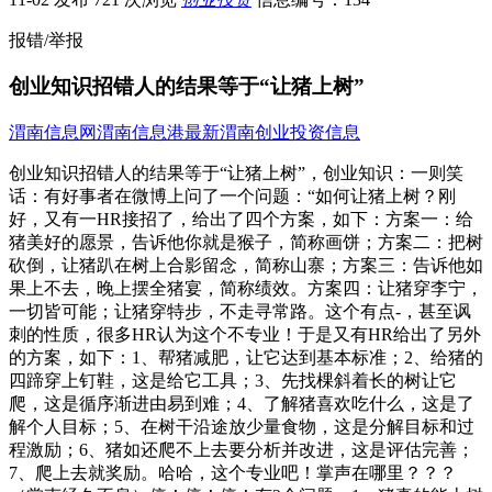
报错/举报
创业知识招错人的结果等于“让猪上树”
渭南信息网
渭南信息港
最新渭南创业投资信息
创业知识招错人的结果等于“让猪上树”，创业知识：一则笑
话：有好事者在微博上问了一个问题：“如何让猪上树？刚
好，又有一HR接招了，给出了四个方案，如下：方案一：给
猪美好的愿景，告诉他你就是猴子，简称画饼；方案二：把树
砍倒，让猪趴在树上合影留念，简称山寨；方案三：告诉他如
果上不去，晚上摆全猪宴，简称绩效。方案四：让猪穿李宁，
一切皆可能；让猪穿特步，不走寻常路。这个有点-，甚至讽
刺的性质，很多HR认为这个不专业！于是又有HR给出了另外
的方案，如下：1、帮猪减肥，让它达到基本标准；2、给猪的
四蹄穿上钉鞋，这是给它工具；3、先找棵斜着长的树让它
爬，这是循序渐进由易到难；4、了解猪喜欢吃什么，这是了
解个人目标；5、在树干沿途放少量食物，这是分解目标和过
程激励；6、猪如还爬不上去要分析并改进，这是评估完善；
7、爬上去就奖励。哈哈，这个专业吧！掌声在哪里？？？