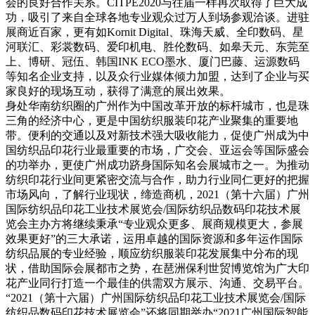
会的良好合作关系。CITPE2020与往届一样再次取得了巨大成
功，吸引了来自全球各地专业观众过万人到场参观洽谈。进驻
展商近百家，更有如Kornit Digital、珠海天威、全印数码、星
河联汇、彩裳数码、爱印机电、胜伦数码、如皋天元、东莞至
上、博研、冠伍、韩国INK ECO墨水、厦门巴藤、运源数码
等知名企业支持，以及众行业媒体倾力加盟，达到了企业与买
家良好的现场互动，获得了满意的展出效果。
身处华南纺织圈的广州作为中国改革开放的标杆城市，也是珠
三角的经济中心，更是中国纺织服装印花产业聚集的重要地
带。便利的交通以及对新技术强大吸收能力，促使广州成为中
国纺织品印花行业最重要的市场，广交会、亚运会等国际盛会
的功举办，更使广州成功跻身国际知名会展城市之一。为推动
纺织印花行业间更紧密交流与合作，助力行业同仁更好的把握
市场风向，了解行业现状，缔造商机，2021（第十六届）广州
国际纺织品印花工业技术展览会/国际纺织品数码印花技术展
览会主办方将继续秉承“专业观众更多、展商规模更大，参展
效果更好”的三大承诺，运用卓越的国际资源和多年运作国际
纺织品展的专业经验，顺应纺织服装印花发展集中分布的现
状，借助国际会展都市之势，在琶洲保利世贸博览馆为广大印
花产业同行打造一个最佳的供需双方展示、沟通、交易平台。
“2021（第十六届）广州国际纺织品印花工业技术展览会/国际
纺织品数码印花技术展览会”还将同期举办“2021广州国际智能