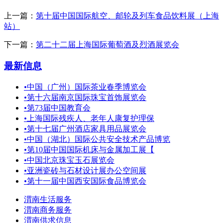
上一篇：
第十届中国国际航空、邮轮及列车食品饮料展（上海
站）
下一篇：
第二十二届上海国际葡萄酒及烈酒展览会
最新信息
•
中国（广州）国际茶业春季博览会
•
第十六届南京国际珠宝首饰展览会
•
第73届中国教育会
•
上海国际残疾人、老年人康复护理保
•
第十七届广州酒店家具用品展览会
•
中国（湖北）国际公共安全技术产品博览
•
第10届中国国际机床与金属加工展【
•
中国北京珠宝玉石展览会
•
亚洲瓷砖与石材设计展办公空间展
•
第十一届中国西安国际食品博览会
渭南生活服务
渭南商务服务
渭南供求信息