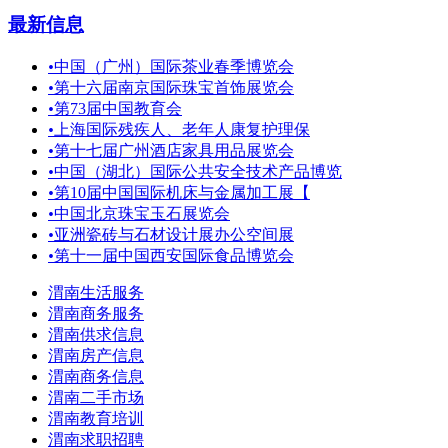
最新信息
•
中国（广州）国际茶业春季博览会
•
第十六届南京国际珠宝首饰展览会
•
第73届中国教育会
•
上海国际残疾人、老年人康复护理保
•
第十七届广州酒店家具用品展览会
•
中国（湖北）国际公共安全技术产品博览
•
第10届中国国际机床与金属加工展【
•
中国北京珠宝玉石展览会
•
亚洲瓷砖与石材设计展办公空间展
•
第十一届中国西安国际食品博览会
渭南生活服务
渭南商务服务
渭南供求信息
渭南房产信息
渭南商务信息
渭南二手市场
渭南教育培训
渭南求职招聘