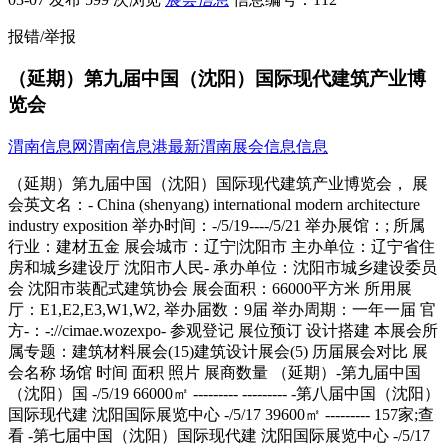
报错/举报
（延期）第九届中国（沈阳）国际现代建筑产业博
览会
渭南信息网
渭南信息港
最新渭南展会信息信息
（延期）第九届中国（沈阳）国际现代建筑产业博览会， 展会英文名：- China (shenyang) international modern architecture industry exposition 举办时间：-/5/19----/5/21 举办展馆：; 所属行业：建材五金 展会城市：辽宁|沈阳市 主办单位：辽宁省住房和城乡建设厅 沈阳市人民- 承办单位：沈阳市城乡建设委员会 沈阳市装配式建筑协会 展会面积：66000平方米 所用展厅：E1,E2,E3,W1,W2, 举办届数：9届 举办周期：一年一届 官方-：-://cimae.wozexpo- 参观登记 展位预订 设计搭建 本展会所属专题：建筑材料展会(15)建筑设计展会(5) 历届展会对比 展会名称 场馆 时间 面积 照片 展商数量 （延期）-第九届中国（沈阳）国 -/5/19 66000㎡ --------- --------- -第八届中国（沈阳）国际现代建 沈阳国际展览中心 -/5/17 39600㎡ --------- 157家;查看 -第七届中国（沈阳）国际现代建 沈阳国际展览中心 -/5/17 52800㎡ --------- 149家;查看 -第六届中国（沈阳）国际现代建 沈阳国际展览中心 -/5/18 52800㎡ --------- --------- -第五届中国（沈阳）国际现代建 沈阳国际展览中心 -/5/25 52800㎡ --------- --------- -第四届中国(沈阳)国际现代建 沈阳国际展览中心 -/5/15 39600㎡ --------- --------- -第三届中国(沈阳)国际现代建 沈阳国际展览中心 -/5/15 39600㎡ --------- --------- -第二届中国(沈阳)国际现代建 沈阳国际展览中心 -/5/20 39600㎡ --------- --------- -第一届中国(沈阳)国际现代建 沈阳国际展览中心 -/4/25 39600㎡ --------- --------- 展会简介 CIMAE是国家住建部支持、辽宁省暨沈阳市-重点打造的品牌展会，是专注于先进建筑、技术解决方案的会展平台，展会聚焦装配式建筑、绿色建筑、建筑工业化、集成建筑、建筑节能等沿产品和技术，构建先进建筑技术的全产业链互动平台。展会经过多年积淀，已成为引领行业发展的风向标，是行业进行技术交流、宣传新产品、开拓新市场的大舞台，是国内装配式建筑领域最具影响力的专业展会。会间将举办一系列高端论坛、专题研讨会及相关配套活动。第九届建博会将于5月19-21日在沈阳国际展览中心隆重举行。本届展会突出国际性、科技性和专业性，预计展出面积60000平方米，展位数量 3000个。这是在成功举办八届基础上，全面升级的一次国际装配式建筑产业盛会。; 参展范围 建筑设计方案设计、构件深化设计、AEC 软件、数据处理系统、初设及施工图设计、设计软件、BIM 咨询建筑结构装配式混凝土结构 - 预制构件成品、桩、叠合墙、加气混凝土板、实心墙、三明治墙、叠合楼板、楼梯、柱、梁、阳台装配式钢结构 - 钢结构、内外墙板、 楼板、屋面板、模块化建筑、木结构内装工业化集成墙面、集成卫浴、集成地暖、全屋定制、轻质隔墙、集成厨房、集成吊顶、收纳系统建筑部件及构件生产设备建筑机械设备、链接件、预埋件及配件 - 预埋件、螺栓连接、紧固件、锚固件、阳台连接件、夹芯保温墙板连接件、支模系统、密封胶建筑外围护展区隔热装饰、建筑涂料、节能门窗