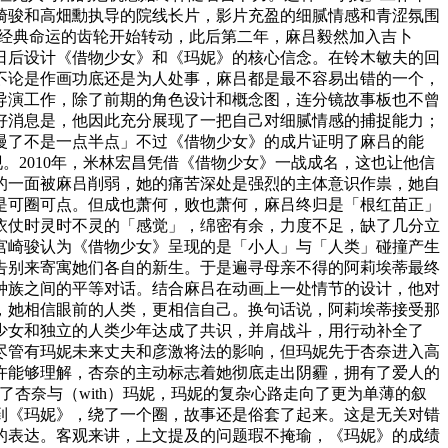
宫崎骏和高畑勳执导的院线长片，影片充盈的细腻情感和青涩氛围
的一幕堪称经典命运的齿轮开始转动，此后第二年，麻吕毅然加入吉卜
日后设计《借物少女》和《玛妮》的核心信念。在铃木敏夫的回
不论是作画功底还是为人处事，麻吕都是最不容易出错的一个，
导演工作，除了前期的角色设计和概念图，连分镜故事板也不曾
好消息是，他因此充分展现了一把自己对细腻情感的捕捉能力；
慢了不是一点半点」不过《借物少女》的成片证明了麻吕的能
现。2010年，米林宏昌凭借《借物少女》一战成名，这也让他信
的一面被麻吕削弱，她的痛苦深处是强烈的主体意识作祟，她自
是可圈可点。但成也萧何，败也萧何，麻吕终归是「根红苗正」
依仗时灵时不灵的「感觉」，绵密有余，力度不足，缺了几分立
宫崎骏认为《借物少女》呈现的是「小人」与「人类」碰撞产生
告别来寄寓她们各自的新生。于是遍寻母亲不得的阿莉埃蒂最终
种族之间的平等对话。结合麻吕在动画上一处情节的设计，他对
，她相信眼前的人类，更相信自己。换句话说，阿莉埃蒂接受那
少女和独立的人类少年达成了共识，并肩战斗，用行动补全了
尽管有玛妮未来丈夫和彦激将法的影响，但玛妮先于杏奈进入高
许能够理解，杏奈的主动标志着她彻底走出阴霾，拥有了爱人的
杏奈与（with）玛妮，玛妮的复杂心路走向了更为单薄的叙
到《玛妮》，绕了一个圈，故事还是俗套了起来。这是无关对错
的表达。客观来讲，上文提及的问题瑕不掩瑜，《玛妮》的成绩