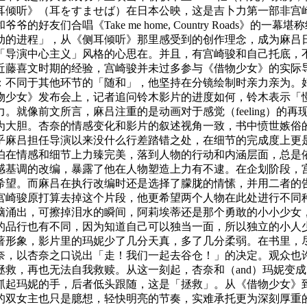
《侧耳倾听》（耳をすませば）在日本公映，这是吉卜力第一部非
友们合唱《Take me home, Country Roads》
动的进程」，从《侧耳倾听》那里感受到的创作理念，成为麻吕
「导演中心主义」风格的心思在。并且，有宫崎骏和自己托底，
近藤喜文时期的经验，宫崎骏并未过多参与《借物少女》的实际
：不同于其他环节的「随和」，他坚持在分镜绘制时亲力亲为。
物少女》发布会上，记者追问铃木影片的进度如何，铃木表示「
就像前文所言，麻吕注重的是动画对于感觉（feeling）的再
为大胆。杏奈的情感变化和影片的叙述视角一致，书中愤世嫉俗
乎麻吕担任导演以来没什么行差踏错之处，在细节的完成度上更
怕在情感和细节上力臻完美，落到人物的行动和内涵层面，总是
感基调的改编，暴露了他在人物塑造上力有不逮。在企划阶段，
希望。而麻吕在执行改编时还是选择了朦胧的情愫，并用二者的
宫崎骏原打算去掉这个片段，他更希望两个人物在此处进行不同
脑涌出，可擦掉泪水的瞬间，阿莉埃蒂还是那个勇敢的小小少女
的品行也有不同，因为知道自己可以独当一面，所以独立的小人
著形象，影片里的玛妮少了几分天真，多了几分柔弱。在书里，
奈，以杏奈之口说出「走！我们一起去谷仓！」的决定。观众也
救，再也无法自我救赎。从这一刻起，杏奈和（and）玛妮变成了
抓起玛妮的手，后者低头跟随，这是「拯救」。从《借物少女》
的双女主也只是臆想，轻快明亮的节奏，实难承托更为深刻厚重