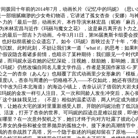
这部片子吗？时间拨回十年前的2014年7月，动画长片《记忆中的玛妮
》是一部细腻幽渺的少女奇幻物语，它讲述了孤女杏奈（安娜）与
卜力的「最后一部」动画长片。本作导演米林宏昌（昵称「麻吕
创作。图为米林宏昌与近作《玛丽与魔女之花》，这是麻吕离开吉卜力
的最后一部吉卜力动画。今年3月11日，第96届奥斯卡组委会
，也好似彻底被公众遗忘了。如今《玛妮》首映过去了十年，“准
默。此时此刻，不妨让我们来一道「what if」的思考：如果
个假设隐含着诸多前情，也暗示了某种期待：我们眼见一个时代
，而玛妮永远在她的记忆深处，注视她，鼓励她，影响她，直至
仍然改编自同名儿童文学作品，作者是英国作家琼·G·罗宾逊（Jo
公之一的杏奈（あんな）也颠覆了宫式动画里少女形象的「模板
重度i人，杏奈与周遭的一切格格不入——不仅如此，她还有强
k，影片中改为日本北海道）的海边小镇上，杏奈认识了借宿的大岩
，它和玛妮的金发一样引人注目。又一次和同龄人发生冲突后，灰
「这个妹妹我见过」（不是）相似的温柔话语，两人约定成为彼
防，让她在大宅的派对里重新感受人群。开朗的玛妮治愈了低沉
毅、活泼，打开了杏奈的世界。可玛妮的踪迹总是难以捉摸，即
在哪里？在一次意外契机之下，她们才终于向对方吐露了彼此心
己养女的身份和被全世界抛弃的孤独之中。接下来的高潮情节中
我的杏奈战胜了高塔，另一个隐于叙述的玛妮却留在了原地——