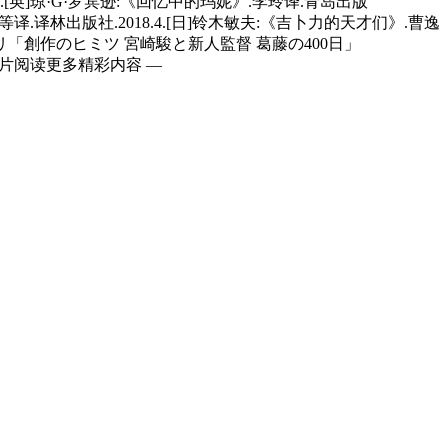
琼·G·罗宾逊:《回忆中的玛妮》.李玲译.青岛出版
《借东西的小人》.任溶溶等译.译林出版社.2018.4.[日]铃木敏夫:《吉卜力的天才们》.曹逸
.ジブリ「創作のヒミツ 宮崎駿と新人監督 葛藤の400日」
击图片阅读更多精彩内容 —