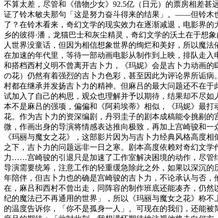
不算太差，尽管和《借物少女》92.5亿（日元）的票房相差甚
证了铃木敏夫那句「这是努力奋斗得来的结果」。——但铃木
了？在铃木看来，奇幻文学的现实效力在逐渐减退，电影界的
乡的彼得·潘，龙猫巴士和灰尘精灵，奇幻文学的沃土在于想
人世界没童话，但因为相信想象世界的绚烂和美好，所以魔法
在加速的年代里，等待一部动画电影从制作到上映，排队走入电
和搭档西村义明不曾离开吉卜力，《玛妮》会是吉卜力动画的
の花）仍然有着强烈的吉卜力色彩，甚至因此为评论界所诟病
村都在继承并发扬吉卜力的精神。但麻吕的最大问题还不在于
试加入了自己的构思，观众也理解并予以期待，结果却不尽如
本不是麻吕的强项，偏偏和《阿莉埃蒂》相似，《玛妮》最打
花。作为吉卜力的资深编剧，丹羽圭子的剧本成稿能令挑剔的
微，作画出身的导演将情感表达推向极致，再加上宫崎骏和一
《玛丽与魔女之花》，这部影片因为与吉卜力经典风格高度相
之下，吉卜力的问题远非一日之寒。剧本高度依赖对奇幻文学
力……宫崎骏的引退只是加速了工作室解决困境的动作，尽管
导演需要统筹，注意工作的轻重缓急除此之外，如果以深沉的
年陪伴，但吉卜力也的确是宫崎骏的吉卜力，不论承认与否，
在，麻吕和西村不曾出走，同阵容的制作班底还能凑齐，仍然
纪的魔法已不再通用的世界」，所以《玛丽与魔女之花》称不
的温度告诉你，「你不是孤身一人」。可现在的我们，还能被