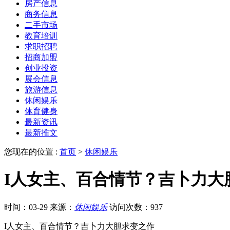
房产信息
商务信息
二手市场
教育培训
求职招聘
招商加盟
创业投资
展会信息
旅游信息
休闲娱乐
体育健身
最新资讯
最新推文
您现在的位置 :
首页
>
休闲娱乐
I人女主、百合情节？吉卜力大
时间：03-29
来源：
休闲娱乐
访问次数：937
I人女主、百合情节？吉卜力大胆求变之作