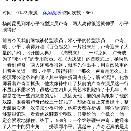
时间：03-22
来源：
休闲娱乐
访问次数：860
杨尚昆见到邓小平特型演员卢奇，两人离得很远就伸手：小平
演得好
前言今天我们继续谈特型演员，邓小平的特型演员——卢奇。
哦，小平，演得好哇《百色起义》一片出来后，卢奇迎来了大
量的片约，《开国大典》、《周恩来》......一时之间，卢奇成
为了“邓小平”的专用演员。在《大决战》的首映式上，杨尚昆
一看到卢奇，两人还离得很远，就率先伸出手，用自己浓重的
川音夸奖道：“哦，小平，演得好哇！”那么，卢奇是怎么走上
扮演邓公这条路的呢？其中的曲折闻者伤心，听者流泪。化妆
师看着卢奇直摇头：他太像孙中山了从前的卢奇在演员这一行
不显山不露水的，虽然他在四川人民艺术剧院待了十几年，却
都是在做一些跑龙套的活计，原因无他，他的身高限制了他的
戏路。眼看着卢奇已经三十好几了，却还在台上充当绿叶，整
天装疯卖傻，戏份却少得可怜，他每天都在祈祷，哪位导演能
够慧眼识珠，看看他这颗蒙尘明珠，只要给他一个机会，他一
定会紧紧地抓住。终于，1988年，一个馅饼砸中卢奇，他迎来
了人生中的男主角——扮演邓小平。说起来，卢奇还真的是走