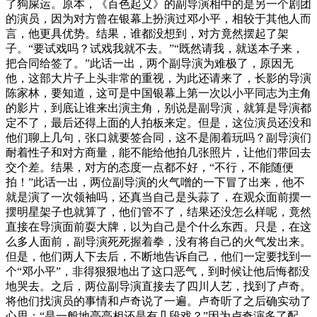
了狗屎运。原本，《百色起义》的副导演相中的是另一个剧团
的演员，因为对方曾在银幕上扮演过邓小平，相较于其他人而
言，他更具优势。结果，谁都没想到，对方竟然摆起了架
子。“要试戏吗？试戏我就不去。”“既然请我，就送本子来，
把合同给签了。”此话一出，两个副导演为难极了，原因无
他，这部大片子上头非常的重视，为此还请来了，长影的导演
陈家林，要知道，这可是中国银幕上第一次以小平同志为主角
的影片，到底让谁来出演主角，别说是副导演，就算是导演都
定不了，最后还得上面的人拍板来定。但是，这位演员还没和
他们聊上几句，张口就要签合同，这不是闹着玩吗？副导演们
耐着性子和对方商量，能不能给他拍几张照片，让他们带回去
交个差。结果，对方的态度一点都不好，“不行，不能随便
拍！”此话一出，两位副导演的火气噌的一下冒了出来，他不
就是演了一次领袖吗，还真当自己是头蒜了，在观众面前摆一
摆明星架子也就算了，他们管不了，结果还没怎么样呢，竟然
直接在导演面前耍大牌，以为自己是个什么东西。只是，在这
么多人面前，副导演死死握着拳，没有将自己的火气发出来。
但是，他们两人下去后，不断地告诉自己，他们一定要找到一
个“邓小平”，非得狠狠地出了这口恶气，到时候让他后悔都没
地哭去。之后，两位副导演直接去了四川人艺，找到了卢奇。
将他们找演员的事情和卢奇说了一遍。卢奇听了之后确实动了
心思：“是一般地亮亮相还是有几段戏？”因为卢奇演多了配