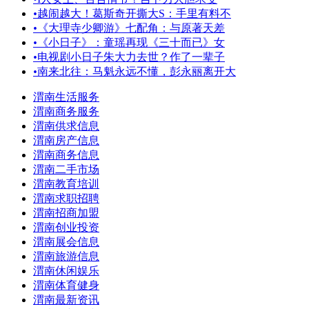
•
越闹越大！葛斯奇开撕大S：手里有料不
•
《大理寺少卿游》七配角：与原著天差
•
《小日子》：童瑶再现《三十而已》女
•
电视剧小日子朱大力去世？作了一辈子
•
南来北往：马魁永远不懂，彭永丽离开大
渭南生活服务
渭南商务服务
渭南供求信息
渭南房产信息
渭南商务信息
渭南二手市场
渭南教育培训
渭南求职招聘
渭南招商加盟
渭南创业投资
渭南展会信息
渭南旅游信息
渭南休闲娱乐
渭南体育健身
渭南最新资讯