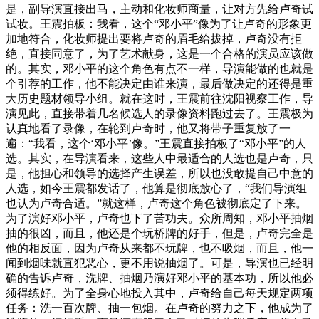
是，副导演直接出马，主动和化妆师商量，让对方先给卢奇试
试妆。王震拍板：我看，这个“邓小平”像为了让卢奇的形象更
加地符合，化妆师提出要将卢奇的眉毛给拔掉，卢奇没有拒
绝，直接同意了，为了艺术献身，这是一个合格的演员应该做
的。其实，邓小平的这个角色有点不一样，导演能做的也就是
个引荐的工作，他不能决定由谁来演，最后做决定的还得是重
大历史题材领导小组。就在这时，王震前往沈阳视察工作，导
演见此，直接带着几名候选人的录像资料跑过去了。王震极为
认真地看了录像，在轮到卢奇时，他又将带子重复放了一
遍：“我看，这个‘邓小平’像。”王震直接拍板了“邓小平”的人
选。其实，在导演看来，这些人中最适合的人选也是卢奇，只
是，他担心和领导的选择产生误差，所以也没敢提自己中意的
人选，如今王震都发话了，他算是彻底放心了，“我们导演组
也认为卢奇合适。”就这样，卢奇这个角色被彻底定了下来。
为了演好邓小平，卢奇也下了苦功夫。众所周知，邓小平抽烟
抽的很凶，而且，他还是个玩桥牌的好手，但是，卢奇完全是
他的相反面，因为卢奇从来都不玩牌，也不吸烟，而且，他一
闻到烟味就直犯恶心，更不用说抽烟了。可是，导演也已经明
确的告诉卢奇，洗牌、抽烟乃演好邓小平的基本功，所以他必
须得练好。为了全身心地投入其中，卢奇给自己每天规定两项
任务：洗一百次牌、抽一包烟。在卢奇的努力之下，他成为了