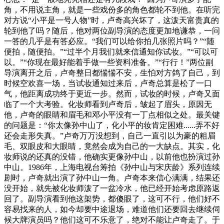
角，不用说主角，就是一些戏份多的角色都轮不到他。在听完
对方说“小平是一号人物”时，卢奇高兴坏了，这泼天富贵真的
轮到他了吗？随后，他对两位副导演的态度更加地谦恭，一问
一答的几乎是有答必应。“我们可以给你拍几张照片吗？”“随
便拍，随便拍。”“过半个月我们就来信通知你试妆。”“可以可
以。”“你现在最好能着手做一些资料准备。”“行行！”两位副
导演离开之后，卢奇整日都惴惴不安，生怕对方鸽了自己，到
时候空欢喜一场，当试妆通知过来后，卢奇总算是松了一口
气，他距离成功终于更近一步。然而，试妆的时候，卢奇又面
临了一个大考验。化妆师看到卢奇后，皱起了眉头，原因无
他，卢奇的眼睛和眉毛和邓小平没有一丁点相似之处。最关键
的问题是：“你太像孙中山了，化小平的妆肯定困难......弄不好
还会走形失真。”卢奇万万没想到，自己一直引以为豪的粗眉
毛、双眼皮和大眼睛，竟然会成为自己的一大缺点。其实，化
妆师说的还真的没错，他确实更像孙中山，以前他也扮演过孙
中山。1986年，上海电视台筹拍《孙中山与宋庆龄》系列连续
剧时，卢奇就出演了孙中山一角。卢奇本来信心满满，结果还
没开始，就先被化妆师泼了一盆冷水，他已经开始考虑原路返
回了。副导演看到他这架势，都傻眼了，这可不行，他们好不
容易找来的人，如今却要中途退场，难道他们还要回去继续伺
候大牌演员吗？他们这可不乐意了，绝对不能让卢奇走了。于