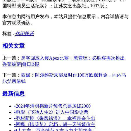
国特型演员生活纪实》：江苏文艺出版社 , 1993版；
本信息由网络用户发布，
本站只提供信息展示，内容详情请与
官方联系确认。
标签 :
休闲娱乐
相关文章
上一篇：
黑客回应入侵Apex比赛：黑着玩；必胜客再次推出
香菜披萨|每日B报
下一篇：
西媒：阿尔维斯未能及时付100万欧保释金，向内马
尔父亲借钱
最新信息
•
2024年清明档新片预售总票房破2000
•
电影《飞驰人生2》进入中国影史票
•
乔杉新剧《乘风踏浪》，幸福是奋斗出
•
网曝《惜花芷》定档，胡一天张婧仪主
•
I人女主、百合情节？吉卜力大胆求变