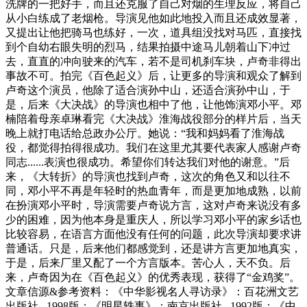
洗牌的一把好手，而且还克服了自己对烟的生理反应，将自己
从小白练成了老烟枪。导演见他如此地投入而且还成效显著，
又提出让他把骑马也练好，一次，道具组没找对马匹，直接找
到个自幼右眼失明的烈马，结果拍摄中途马儿朝着山下冲过
去，直直的冲向驶来的汽车，若不是司机刹车块，卢奇非得出
事故不可。拍完《百色起义》后，让更多的导演和观众了解到
卢奇这个演员，他除了适合演孙中山，还适合演孙中山，于
是，后来《大决战》的导演也相中了他，让他饰演邓小平。邓
楠陪着母亲卓琳看完《大决战》淮海战役部分的样片后，当天
晚上就打电话给总政办公厅。她说：“我和妈妈看了淮海战
役，都觉得拍得很成功。我们在这里尤其要代表家人感谢卢奇
同志......表演也很成功。希望你们转达我们对他的谢意。”后
来，《大转折》的导演也找到卢奇，这次的角色又和以往不
同，邓小平不再是年轻时的热血青年，而是更加地成熟，以前
在扮演邓小平时，导演需要卢奇说方言，这对卢奇来说没有多
少的困难，因为他本身是重庆人，所以学习邓小平的家乡话也
比较容易，在语言方面他没有任何的问题，此次导演却要求讲
普通话。只是，后来他们都感觉到，还是讲方言更加地真实，
于是，后来厂里又配了一个方言版本。苦心人，天不负。后
来，卢奇因为在《百色起义》的优秀表现，获得了“金鸡奖”。
文章信源&参考资料：《中华影视名人寻访录》：百花洲文艺
出版社 , 1998版；《明星轶事》：南京出版社 , 1992版；《中