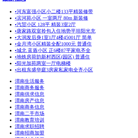
•
河东富强小区小二楼133平精装修带
•
滨河苑小区 一室两厅 80m 新装修
•
汽贸小区 128平 精装3室2厅
•
唐家路双室拎包入住地势平坦阳光充
•
大润发后身1室1厅4楼45001厅 简单
•
金月湾小区精装全配1000元 普通住
•
城北 蓝盾小区 正6楼87平家电齐全
•
地铁房荷韵新村西区(园区) 普通住
•
阳光加苑两室一厅电梯楼
•
出租东盛华庭3房家私家电全齐小区
渭南生活服务
渭南商务服务
渭南供求信息
渭南房产信息
渭南商务信息
渭南二手市场
渭南教育培训
渭南求职招聘
渭南招商加盟