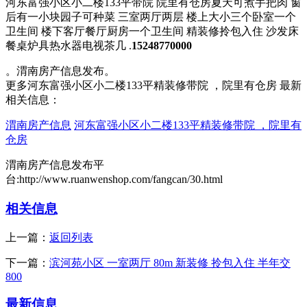
河东富强小区小二楼133平带院 院里有仓房夏天可煮手把肉 窗
后有一小块园子可种菜 三室两厅两层 楼上大小三个卧室一个
卫生间 楼下客厅餐厅厨房一个卫生间 精装修拎包入住 沙发床
餐桌炉具热水器电视茶几 .
15248770000
。渭南房产信息发布。
更多河东富强小区小二楼133平精装修带院 ，院里有仓房 最新
相关信息：
渭南房产信息
河东富强小区小二楼133平精装修带院 ，院里有
仓房
渭南房产信息发布平
台:http://www.ruanwenshop.com/fangcan/30.html
相关信息
上一篇：
返回列表
下一篇：
滨河苑小区 一室两厅 80m 新装修 拎包入住 半年交
800
最新信息