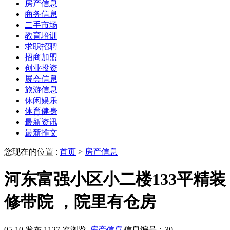
房产信息
商务信息
二手市场
教育培训
求职招聘
招商加盟
创业投资
展会信息
旅游信息
休闲娱乐
体育健身
最新资讯
最新推文
您现在的位置 :
首页
>
房产信息
河东富强小区小二楼133平精装
修带院 ，院里有仓房
05-10 发布
1127 次浏览
房产信息
信息编号：30