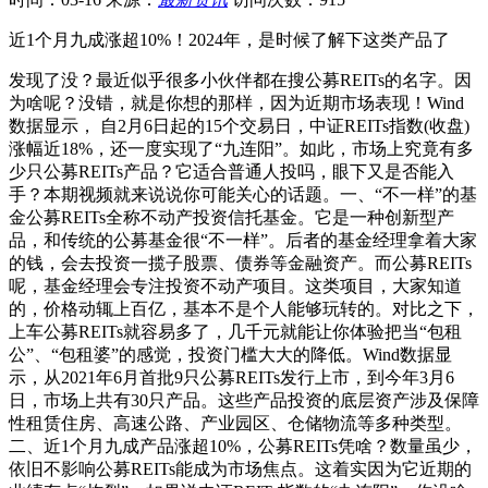
近1个月九成涨超10%！2024年，是时候了解下这类产品了
发现了没？最近似乎很多小伙伴都在搜公募REITs的名字。因
为啥呢？没错，就是你想的那样，因为近期市场表现！Wind
数据显示， 自2月6日起的15个交易日，中证REITs指数(收盘)
涨幅近18%，还一度实现了“九连阳”。如此，市场上究竟有多
少只公募REITs产品？它适合普通人投吗，眼下又是否能入
手？本期视频就来说说你可能关心的话题。一、“不一样”的基
金公募REITs全称不动产投资信托基金。它是一种创新型产
品，和传统的公募基金很“不一样”。后者的基金经理拿着大家
的钱，会去投资一揽子股票、债券等金融资产。而公募REITs
呢，基金经理会专注投资不动产项目。这类项目，大家知道
的，价格动辄上百亿，基本不是个人能够玩转的。对比之下，
上车公募REITs就容易多了，几千元就能让你体验把当“包租
公”、“包租婆”的感觉，投资门槛大大的降低。Wind数据显
示，从2021年6月首批9只公募REITs发行上市，到今年3月6
日，市场上共有30只产品。这些产品投资的底层资产涉及保障
性租赁住房、高速公路、产业园区、仓储物流等多种类型。
二、近1个月九成产品涨超10%，公募REITs凭啥？数量虽少，
依旧不影响公募REITs能成为市场焦点。这着实因为它近期的