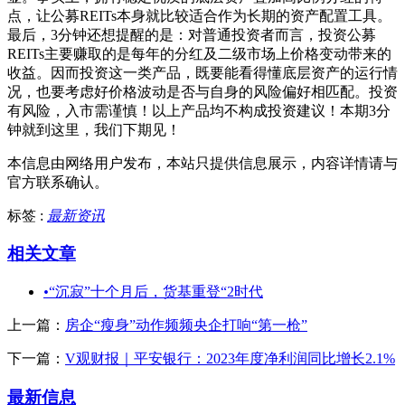
点，让公募REITs本身就比较适合作为长期的资产配置工具。
最后，3分钟还想提醒的是：对普通投资者而言，投资公募
REITs主要赚取的是每年的分红及二级市场上价格变动带来的
收益。因而投资这一类产品，既要能看得懂底层资产的运行情
况，也要考虑好价格波动是否与自身的风险偏好相匹配。投资
有风险，入市需谨慎！以上产品均不构成投资建议！本期3分
钟就到这里，我们下期见！
本信息由网络用户发布，
本站只提供信息展示，内容详情请与
官方联系确认。
标签 :
最新资讯
相关文章
•
“沉寂”十个月后，货基重登“2时代
上一篇：
房企“瘦身”动作频频央企打响“第一枪”
下一篇：
V观财报｜平安银行：2023年度净利润同比增长2.1%
最新信息