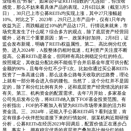
业绩有点“炸裂”。如果说中证REITs指数的“九连阳”，你没啥
感觉，那么不妨来看具体产品的表现。2月6日以来（截至3月5
日），30只已上市公募REITs均实现上涨，其中27只涨幅超
10%。对比之下，2023年，29只已上市产品中，仅有1只年内
收益为正，而跌幅超过10%的产品达17只。行情说来就来，市
场究竟发生了什么呢？综合多方的观点，除了底层资产经营回
暖外，还有三个重要原因：第一、政策利好加持。2月8日，证
监会发布新规，明确了REITs权益属性。第二、高比例分红优
势。进入2024年，A股整体仍相对低迷，红利资产关注度不断
提高。公募REITs是基金，但同样有高比例稳定分红的特点。
按照规定，其收益分配比例不能低于合并后基金年度可供分配
金额的90%，且每年分红不少于1次。比如你通过买公募REITs
投资了一条高速公路，那么这条公路每天收取的过路费，理论
上就有一部分将会进入你的腰包。当然了，这个分红并不是固
定的，除了和分红比例有关外，还和底层资产经营情况的好坏
有关。第三、机构资金的配置需求。去年7月开始，多家基金
公司先后发布公告，将REITs纳入旗下FOF基金投资范围。有
分析指出，FOF的不断加入有望为REITs市场带来新的活力和
资金流。三、2024年，还能入手公募REITs吗？看到这里，肯
定有很多小伙伴想知道接下来的行情如何。据某机构近期研报
分析，公募REITs在经历2023年回调后，配置价值正在逐步凸
显。事实上，拥有稳定优质的底层资产叠加高比例分红的特