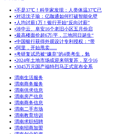
•
不是37℃！科学家发现：人类体温37℃已
•
对话沈子瑜：亿咖通如何打破智能化壁
•
人均讨薪1万！银行开始“反向讨薪”
•
涉中云、阜安16个老旧小区五月份启
•
最高楼面价超6万/平，三地同日诞生“
•
中国银行获得外观设计专利授权：“带
•
阿里，开始甩卖......
•
考研复试恐被“嫌弃”的4类考生，勉
•
2024年土地市场或迎来弱复苏，至少16
•
3045万元国产福特烈马正式宣布全系
渭南生活服务
渭南商务服务
渭南供求信息
渭南房产信息
渭南商务信息
渭南二手市场
渭南教育培训
渭南求职招聘
渭南招商加盟